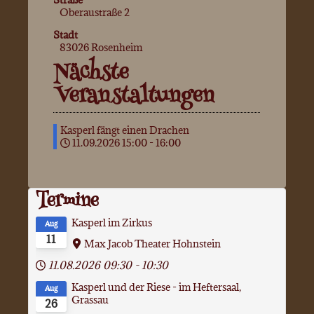
Oberaustraße 2
Stadt
83026 Rosenheim
Nächste
Veranstaltungen
Kasperl fängt einen Drachen
11.09.2026
15:00
-
16:00
Termine
Kasperl im Zirkus
Aug
11
Max Jacob Theater Hohnstein
11.08.2026
09:30
-
10:30
Kasperl und der Riese - im Heftersaal,
Aug
Grassau
26