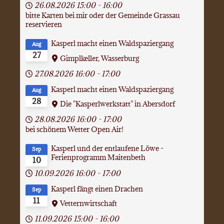
26.08.2026
15:00
-
16:00
bitte Karten bei mir oder der Gemeinde Grassau
reservieren
Kasperl macht einen Waldspaziergang
Aug
27
Gimplkeller, Wasserburg
27.08.2026
16:00
-
17:00
Kasperl macht einen Waldspaziergang
Aug
28
Die "Kasperlwerkstatt" in Abersdorf
28.08.2026
16:00
-
17:00
bei schönem Wetter Open Air!
Kasperl und der entlaufene Löwe -
Sep
Ferienprogramm Maitenbeth
10
10.09.2026
16:00
-
17:00
Kasperl fängt einen Drachen
Sep
11
Vetternwirtschaft
11.09.2026
15:00
-
16:00