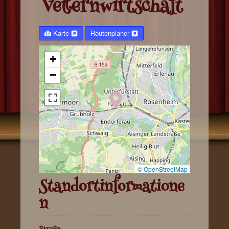
Vetternwirtschaft
Aufführungen
Karte
Routenplaner
Das Ensemble
Kontakt
+
−
© OpenStreetMap
Standortinformatione
n
Straße