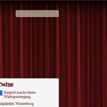
Suchen
...
rmine
Kasperl macht einen
Waldspaziergang
mplkeller, Wasserburg