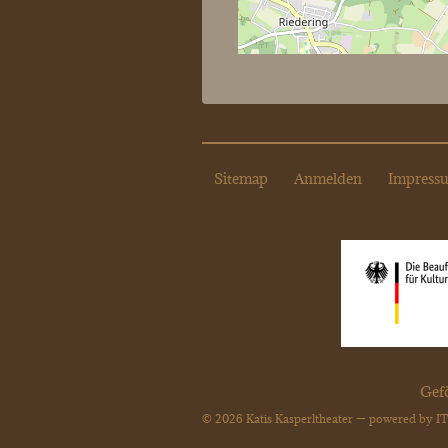
Sitemap
Anmelden
Impress
Gefö
© 2026 Katis Kasperltheater — powered by
IT