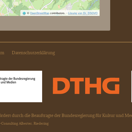
©
OpenStreetMap
contributors.
·
Lösung von Dr. DSGVO
um
Datenschutzerklärung
rdert durch die Beauftragte der Bundesregierung für Kultur und Me
-Consulting Alberter, Riedering