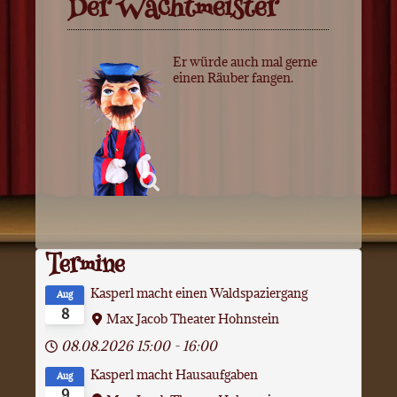
Der Wachtmeister
Aufführungen
Das Ensemble
Er würde auch mal gerne
einen Räuber fangen.
Kontakt
Termine
Kasperl macht einen Waldspaziergang
Aug
8
Max Jacob Theater Hohnstein
08.08.2026
15:00
-
16:00
Kasperl macht Hausaufgaben
Aug
9