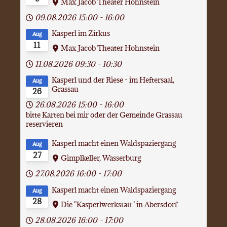
Max Jacob Theater Hohnstein
09.08.2026
15:00
-
16:00
Kasperl im Zirkus
Aug
11
Max Jacob Theater Hohnstein
11.08.2026
09:30
-
10:30
Kasperl und der Riese - im Heftersaal,
Aug
Grassau
26
26.08.2026
15:00
-
16:00
bitte Karten bei mir oder der Gemeinde Grassau
reservieren
Kasperl macht einen Waldspaziergang
Aug
27
Gimplkeller, Wasserburg
27.08.2026
16:00
-
17:00
Kasperl macht einen Waldspaziergang
Aug
28
Die "Kasperlwerkstatt" in Abersdorf
28.08.2026
16:00
-
17:00